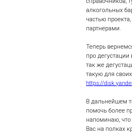
справочников, 
алкогольных бар
частью проекта,
партнерами.
Теперь вернемс
про дегустации
так же дегустац
такую для своих
https://disk.yan
В дальнейшем та
помочь более п
напоминаю, что
Вас на полках к