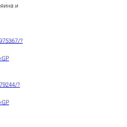
зяина и
7975367/?
l=GP
779244/?
l=GP