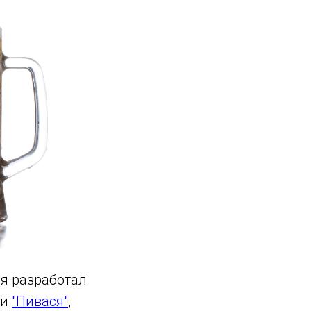
 я разработал
и
"Пивася"
,