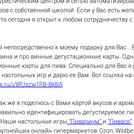
туристическим центром и сетью автоматизиро
ов с собственной школой. Если у Вас есть жел
 то сегодня я открыт к любом сотрудничеству 
я непосредственно к моему подарку для Вас… 
 вина и про винные дегустационные карты. Од
ионные карты для пива. Специально для Вас я
 настольных игр и дарю ее Вам. Вот ссылка на
dex.ru/i/8PJxzw1PB-BkBA
к же я поделюсь с Вами картой вкусов и аром
равильно идентифицировать дегустируемое пив
 Наши настольные игры
"Пивариум"
и
"Пивася"
рупнейших онлайн гипермаркетов: Ozon, Wildber