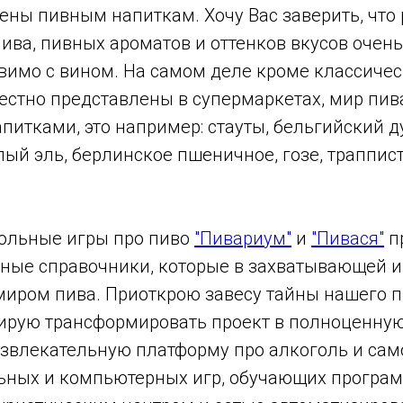
ены пивным напиткам. Хочу Вас заверить, что
пива, пивных ароматов и оттенков вкусов очень
вимо с вином. На самом деле кроме классичес
естно представлены в супермаркетах, мир пив
итками, это например: стауты, бельгийский д
ый эль, берлинское пшеничное, гозе, траппис
ольные игры про пиво
"Пивариум"
и
"Пивася"
п
вные справочники, которые в захватывающей 
миром пива. Приоткрою завесу тайны нашего пр
ирую трансформировать проект в полноценну
звлекательную платформу про алкоголь и сам
ьных и компьютерных игр, обучающих програм