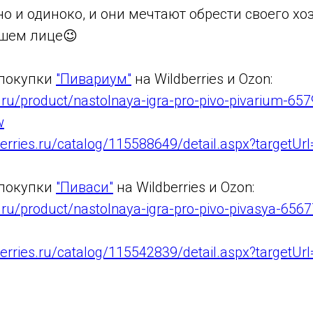
но и одиноко, и они мечтают обрести своего хо
ашем лице😉
 покупки
"Пивариум"
на Wildberries и Ozon:
.ru/product/nastolnaya-igra-pro-pivo-pivarium-65
w
berries.ru/catalog/115588649/detail.aspx?targetUr
 покупки
"Пиваси"
на Wildberries и Ozon:
.ru/product/nastolnaya-igra-pro-pivo-pivasya-656
berries.ru/catalog/115542839/detail.aspx?targetUr