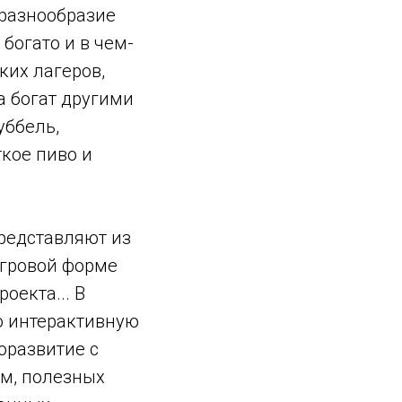
 разнообразие
 богато и в чем-
ких лагеров,
а богат другими
уббель,
ткое пиво и
редставляют из
игровой форме
оекта... В
ю интерактивную
оразвитие с
м, полезных