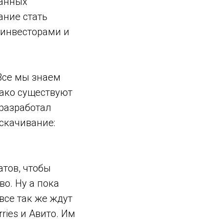
ванных
ание стать
с инвесторами и
Все мы знаем
нако существуют
 разработал
 скачивание:
атов, чтобы
о. Ну а пока
все так же ждут
ries и Авито. Им