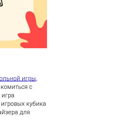
ольной игры
,
акомиться с
 игра
2 игровых кубика
найзера для