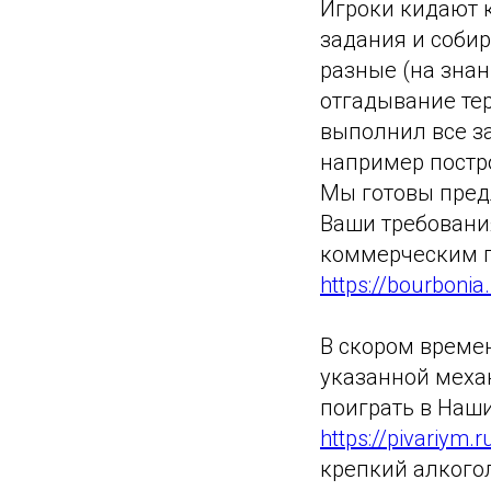
Игроки кидают 
задания и собир
разные (на зна
отгадывание тер
выполнил все за
например постро
Мы готовы пред
Ваши требования
коммерческим 
https://bourbon
В скором времен
указанной механ
поиграть в Наш
https://pivariym.r
крепкий алкогол