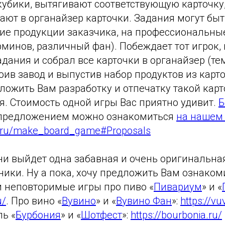
кубики, вытягивают соответствующую карточку
ают в органайзер карточки. Задания могут бы
ние продукции заказчика, на профессиональны
минов, различный фан). Побеждает тот игрок,
дания и собрал все карточки в органайзер (те
ив завод и выпустив набор продуктов из карт
ложить Вам разработку и отпечатку такой карт
. Стоимость одной игры Вас приятно удивит.
Б
предложением можно ознакомиться
на нашем 
ia.ru/make_board_game#Proposals
и выйдет одна забавная и очень оригинальная
ики. Ну а пока, хочу предложить Вам ознаком
и неповторимые игры про пиво «
Пивариум
» и «
u/
. Про вино «
Вувино
» и «
Вувино Фан
»:
https://vu
ь «
Бурбония
» и «
Шотфест
»:
https://bourbonia.ru/