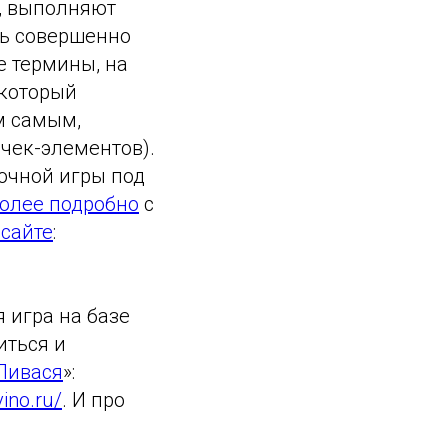
, выполняют
ть совершенно
е термины, на
 который
м самым,
очек-элементов).
очной игры под
олее подробно
с
сайте
:
 игра на базе
иться и
Пивася
»:
vino.ru/
. И про